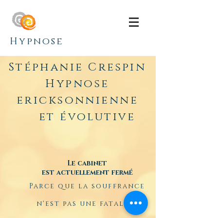
Hypnose
Stéphanie Crespin
Hypnose
ericksonnienne
et évolutive
Le cabinet
est actuellement fermé
Parce que la souffrance
n'est
pas
une fatalité