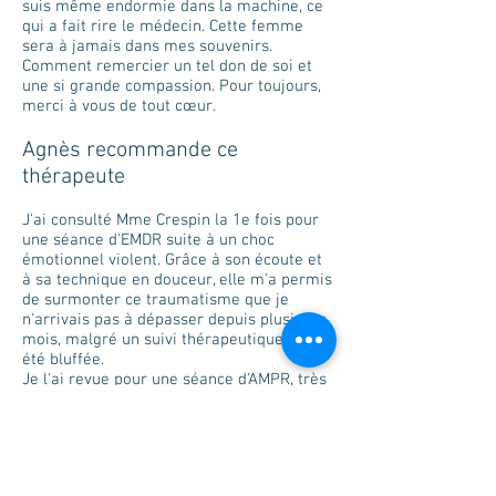
suis même endormie dans la machine, ce
qui a fait rire le médecin. Cette femme
sera à jamais dans mes souvenirs.
Comment remercier un tel don de soi et
une si grande compassion. Pour toujours,
merci à vous de tout cœur.
Agnès recommande ce
thérapeute
J'ai consulté Mme Crespin la 1e fois pour
une séance d'EMDR suite à un choc
émotionnel violent. Grâce à son écoute et
à sa technique en douceur, elle m'a permis
de surmonter ce traumatisme que je
n'arrivais pas à dépasser depuis plusieurs
mois, malgré un suivi thérapeutique. J'ai
été bluffée.
Je l'ai revue pour une séance d'AMPR, très
différente de l'EMDR. Un voyage en état
semi-conscient à l'intérieur de mon corps,
très étonnant et là encore très efficace.
Merci et essayez, vous ne serez pas déçus
!