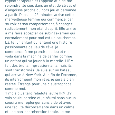
hypnothérapeute et l’appelle afin de me
rejoindre. Je suis dans un état de stress et
d’angoisse proche du hors jeu et demande
à partir. Dans les 45 minutes arrive cette
merveilleuse femme qui commence, par
sa voix et son comportement, à changer
radicalement mon état d’esprit. Elle arrive
à me faire accepter de subir l’examen qui
normalement pour moi est un cauchemar.
Là, tel un enfant qui entend une histoire
passionnante de lieu de rêve, je
commence à me prendre au jeu et me
voilà dans la machine de l’enfer comme
un enfant qui va jouer à la marelle. L’IRM
fait des bruits impressionnants mais ils
sont transformés. Je suis sur un bateau
qui arrive à New York. A la fin de l’examen,
ils interrompent mon rêve, je serais bien
restée. Étrange pour une claustrophobe
comme moi.
1 mois plus tard rebelote, autre IRM. J’y
vais seule, sereine et je réussi sans aucun
souci à me replonger sans aide et avec
une facilité déconcertante dans un calme
et une non-appréhension totale. Je me